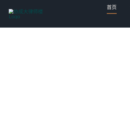
Skip
首页
to
content
Yeu