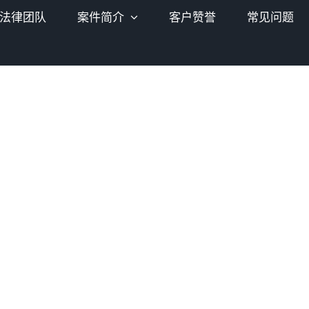
法律团队
案件简介
客户赞誉
常见问题
紧急热线： 416-899-6338
ng & Associates Law Professional Corpora
协成大律师楼