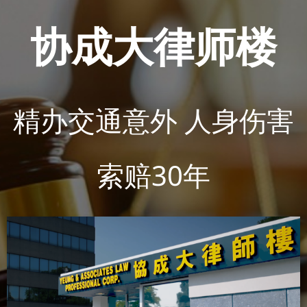
协成大律师楼
媒体新闻
博客
精办交通意外 人身伤害
温馨提示
索赔30年
联系我们
语言Languages
联络电话：(437) 990-0999