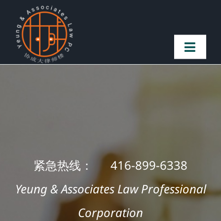
Skip
to
content
Toggl
Naviga
首页
法律团队
案件简介
紧急热线： 416-899-6338
客户赞誉
Yeung & Associates Law Professional
Corporation
常见问题