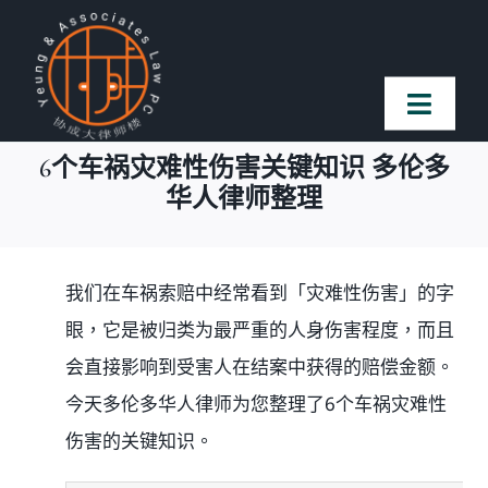
Skip
to
content
Toggl
Naviga
6个车祸灾难性伤害关键知识 多伦多
首页
华人律师整理
法律团队
我们在车祸索赔中经常看到「灾难性伤害」的字
眼，它是被归类为最严重的人身伤害程度，而且
案件简介
会直接影响到受害人在结案中获得的赔偿金额。
客户赞誉
今天多伦多华人律师为您整理了6个车祸灾难性
伤害的关键知识。
常见问题