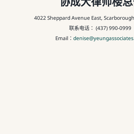
协成大律师楼总
4022 Sheppard Avenue East, Scarboroug
联系电话： (437) 990-0999
Email：
denise@yeungassociate