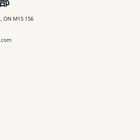
部
h, ON M1S 1S6
s.com