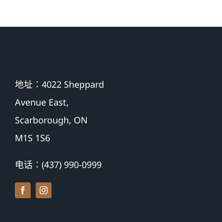
地址：4022 Sheppard
Avenue East,
Scarborough, ON
M1S 1S6
电话：(437) 990-0999