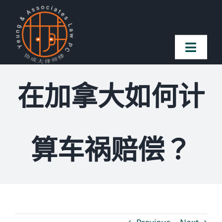
Skip
to
content
Toggl
Naviga
首页
在加拿大如何计
法律团队
算车祸赔偿？
案件简介
客户赞誉
常见问题