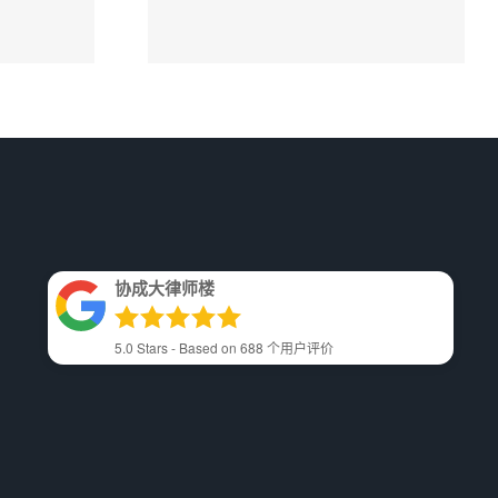
年
师楼
协成大律师楼
5.0
Stars - Based on
688
个用户评价