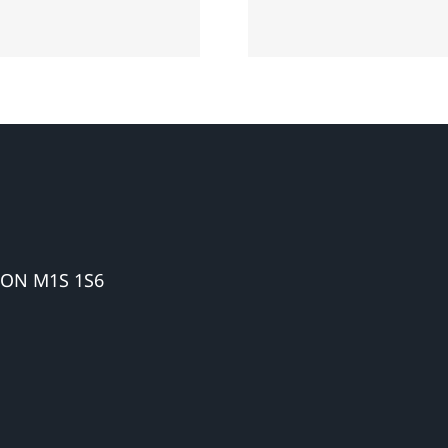
偿案件提供专业
害索赔28
服务
 ON M1S 1S6