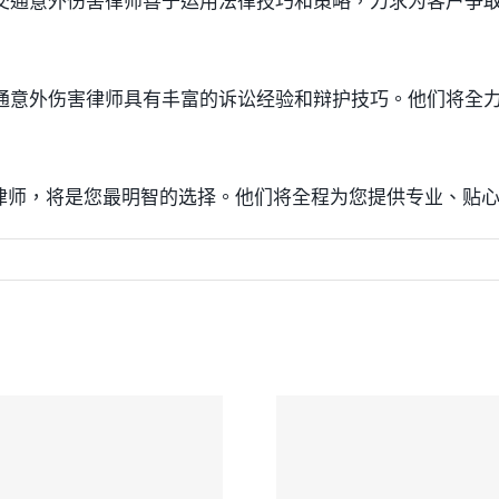
的交通意外伤害律师善于运用法律技巧和策略，力求为客户争
交通意外伤害律师具有丰富的诉讼经验和辩护技巧。他们将全
律师，将是您最明智的选择。他们将全程为您提供专业、贴
成大律师楼对于
协成律师事务
理交通意外死亡
注交通车祸人