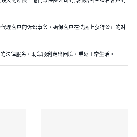
取最大的赔偿。他们与保险公司的沟通始终围绕着客户的
力代理客户的诉讼事务，确保客户在法庭上获得公正的对
心的法律服务，助您顺利走出困境，重返正常生活。
所专
多伦多专业的车祸
身伤
律师推荐-协成大律