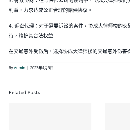
3. 有效协商：在与保险公司的谈判中，协成大律师楼
利益，力求达成公正合理的赔偿协议。
4. 诉讼代理：对于需要诉讼的案件，协成大律师楼的
待，维护其合法权益。
在交通意外受伤后，选择协成大律师楼的交通意外伤害
By
Admin
|
2023年4月9日
Related Posts
协
处理加拿大车祸对
处