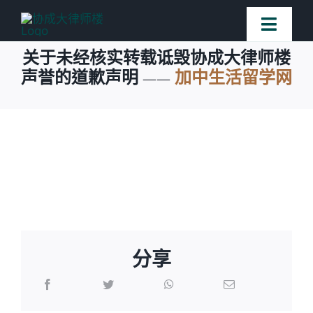
Skip
Toggl
to
Naviga
关于未经核实转载诋毁协成大律师楼
content
声誉的道歉声明 ——
加中生活留学网
首页
法律团队
案件简介
客户赞誉
分享
常见问题
媒体新闻