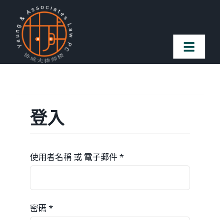
Skip
to
content
Toggl
Naviga
首页
登入
法律团队
案件简介
必
使用者名稱 或 電子郵件
*
填
客户赞誉
必
密碼
*
常见问题