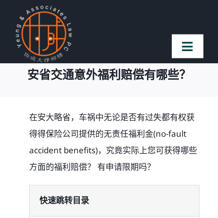
Skip
to
content
Toggl
Naviga
安省交通意外福利赔偿有哪些？
首页
法律团队
在安大略省，车祸中无论是否有过失都有权获
得得保险公司提供的无责任福利金(no-fault
案件简介
accident benefits)，究竟实际上您可获得哪些
方面的福利赔偿？ 有申请限期吗？
客户赞誉
快速跳转目录
常见问题