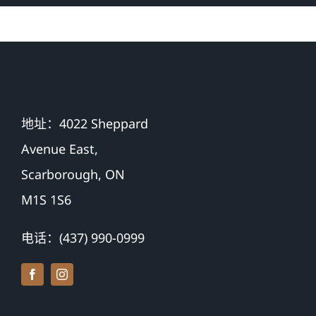
地址：4022 Sheppard
Avenue East,
Scarborough, ON
M1S 1S6
电话：(437) 990-0999