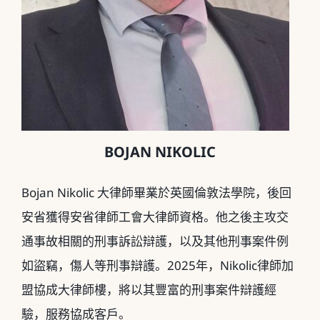
BOJAN NIKOLIC
Bojan Nikolic
大律師畢業於英國倫敦法學院，
後回
安省獲得安省律師工會大律師資格。
他之後主攻交
通事故相關的刑事訴訟辯護，
以及其他刑事案件例
如盜竊，傷人等刑事辯護。
2025
年，
Nik
olic
律師加
盟協成大律師樓，將以其豐富的刑事案件辯護經
驗，
服務協成客戶。