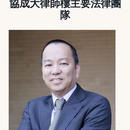
協成大律師樓主要法律團
隊
媒體新聞
博客
溫馨提示
聯繫我們
語言Languages
聯絡電話：(437) 990-0999