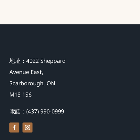
地址：4022 Sheppard
Avenue East,
Scarborough, ON
M1S 1S6
電話：(437) 990-0999