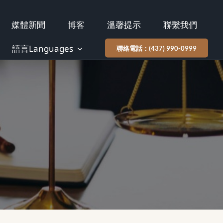
媒體新聞
博客
溫馨提示
聯繫我們
語言Languages
聯絡電話：(437) 990-0999