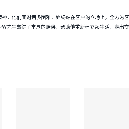
精神。他们面对诸多困难，始终站在客户的立场上，全力为
为W先生赢得了丰厚的赔偿，帮助他重新建立起生活，走出
旅游探亲遇
车祸陷十几
协成律师
万医疗债，
楼：严重
协成律师楼
理创伤索
良心收费护
和解案例