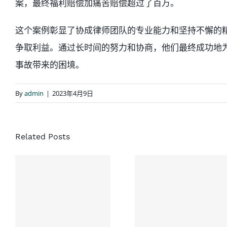
案，最终福利赔偿加痛苦赔偿超过了百万。
这个案例彰显了协成律师团队的专业能力和坚持不懈的
争取利益。通过长时间的努力和协商，他们最终成功地
事故带来的困境。
By
admin
|
2023年4月9日
经典结案案
协成律师
Related Posts
例：同一场
楼：一次没
车祸，家人
有草率接受
先后结案，
的和解，换
老人家最终
来了老人未
获赔超过