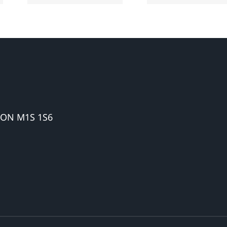
航
 ON M1S 1S6