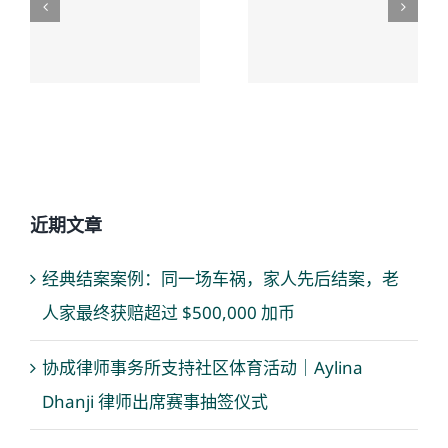
案，老人
解，换来
家最终获
了老人未
赔超过
来生活的
$500,000 加
保障
币
近期文章
经典结案案例：同一场车祸，家人先后结案，老
人家最终获赔超过 $500,000 加币
协成律师事务所支持社区体育活动｜Aylina
Dhanji 律师出席赛事抽签仪式