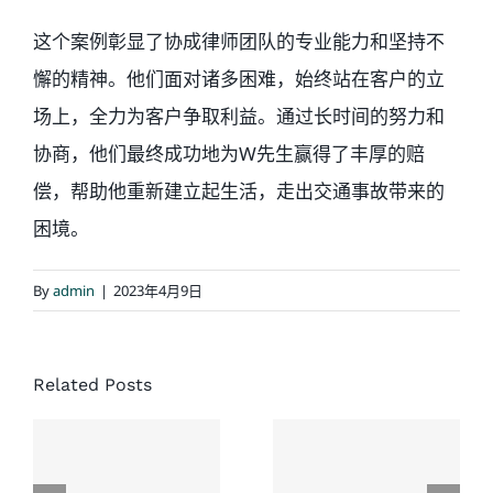
这个案例彰显了协成律师团队的专业能力和坚持不
懈的精神。他们面对诸多困难，始终站在客户的立
场上，全力为客户争取利益。通过长时间的努力和
协商，他们最终成功地为W先生赢得了丰厚的赔
偿，帮助他重新建立起生活，走出交通事故带来的
困境。
By
admin
|
2023年4月9日
经典结案
案例：同
协成律师
Related Posts
一场车
楼：一次
祸，家人
没有草率
先后结
接受的和