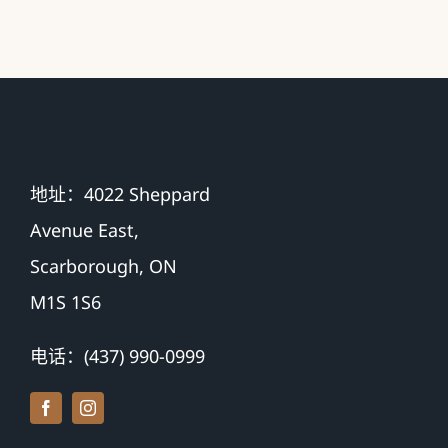
地址：4022 Sheppard
Avenue East,
Scarborough, ON
M1S 1S6
电话：(437) 990-0999