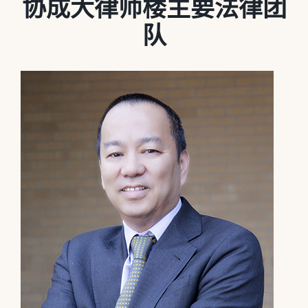
协成大律师楼主要法律团
队
媒体新闻
博客
温馨提示
联系我们
语言Languages
联络电话：(437) 990-0999