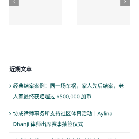
案，老人
解，换来
家最终获
了老人未
赔超过
来生活的
$500,000 加
保障
币
近期文章
经典结案案例：同一场车祸，家人先后结案，老
人家最终获赔超过 $500,000 加币
协成律师事务所支持社区体育活动｜Aylina
Dhanji 律师出席赛事抽签仪式