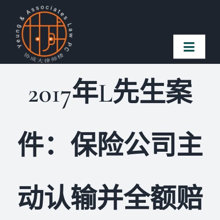
Skip
to
content
Toggl
Naviga
2017年L先生案
首页
法律团队
件：保险公司主
案件简介
客户赞誉
动认输并全额赔
常见问题