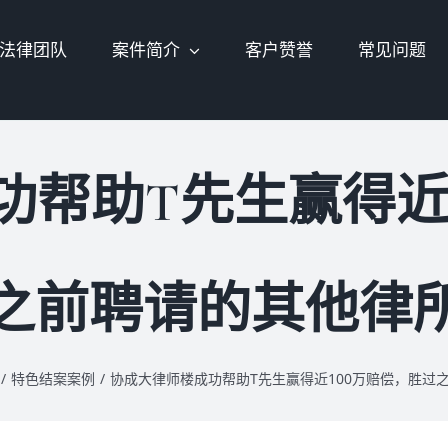
法律团队
案件简介
客户赞誉
常见问题
功帮助T先生赢得近1
之前聘请的其他律
/
特色结案案例
/
协成大律师楼成功帮助T先生赢得近100万赔偿，胜过