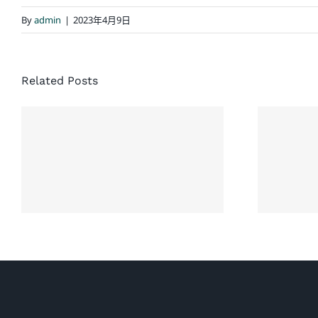
By
admin
|
2023年4月9日
Related Posts
经典结案案例：同
协
一场车祸，家人先
没
后结案，老人家最
解
终获赔超过
$500,000 加币