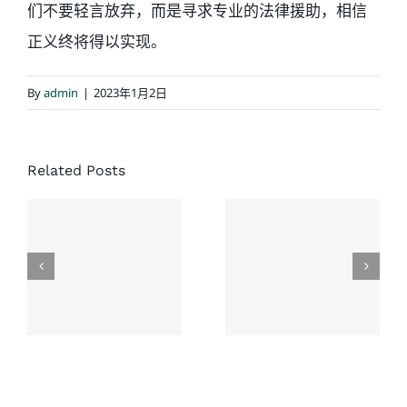
们不要轻言放弃，而是寻求专业的法律援助，相信
正义终将得以实现。
By
admin
|
2023年1月2日
经典结案
案例：同
协成律师
Related Posts
一场车
楼：一次
祸，家人
没有草率
先后结
接受的和
案，老人
解，换来
家最终获
了老人未
赔超过
来生活的
$500,000 加
保障