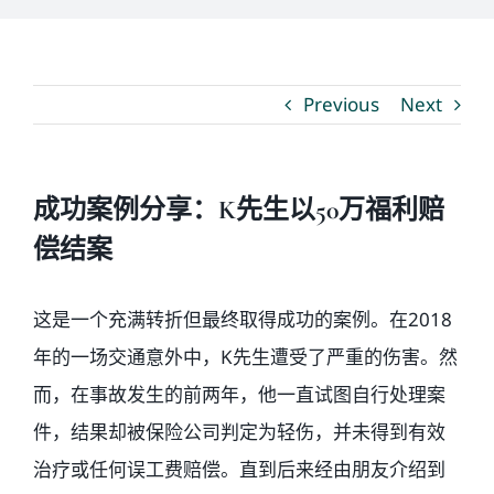
媒体新闻
Previous
Next
博客
温馨提示
成功案例分享：K先生以50万福利赔
偿结案
联系我们
这是一个充满转折但最终取得成功的案例。在2018
语言Languages
年的一场交通意外中，K先生遭受了严重的伤害。然
而，在事故发生的前两年，他一直试图自行处理案
联络电话：(437) 990-0999
件，结果却被保险公司判定为轻伤，并未得到有效
治疗或任何误工费赔偿。直到后来经由朋友介绍到