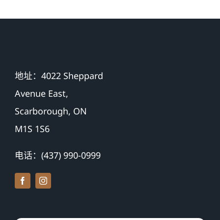
币
地址：4022 Sheppard
Avenue East,
Scarborough, ON
M1S 1S6
电话：(437) 990-0999