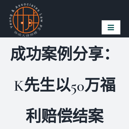
Skip
to
content
Toggl
Naviga
成功案例分享：
首页
法律团队
K先生以50万福
案件简介
客户赞誉
利赔偿结案
常见问题