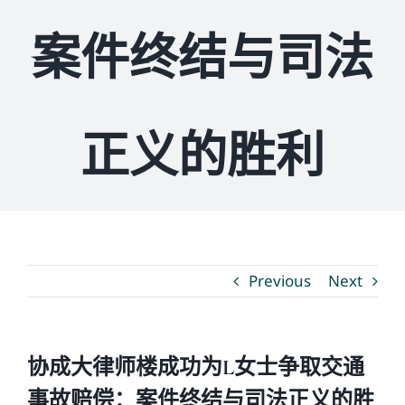
案件终结与司法
媒体新闻
博客
正义的胜利
温馨提示
联系我们
Previous
Next
语言Languages
联络电话：(437) 990-0999
协成大律师楼成功为L女士争取交通
事故赔偿：案件终结与司法正义的胜