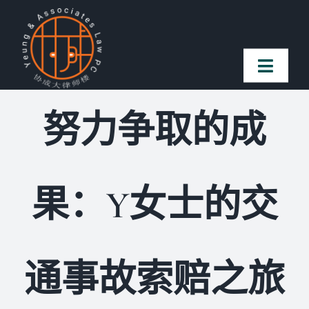
Skip
to
content
Toggl
Naviga
努力争取的成
首页
法律团队
果：Y女士的交
案件简介
客户赞誉
通事故索赔之旅
常见问题