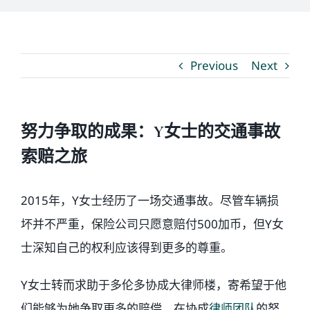
媒体新闻
Previous
Next
博客
温馨提示
努力争取的成果：Y女士的交通事故
索赔之旅
联系我们
2015年，Y女士经历了一场交通事故。尽管车辆损
语言Languages
坏并不严重，保险公司只愿意赔付500加币，但Y女
士深知自己的权利应该得到更多的尊重。
联络电话：(437) 990-0999
Y女士转而求助于多伦多协成大律师楼，寄希望于他
们能够为她争取更多的赔偿。在协成
律师团队
的努