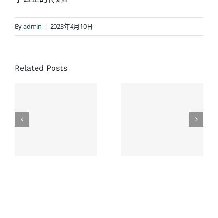
By
admin
|
2023年4月10日
经典结案
案例：同
协成律师
Related Posts
一场车
楼：一次
祸，家人
没有草率
先后结
接受的和
案，老人
解，换来
家最终获
了老人未
赔超过
来生活的
$500,000 加
保障
币