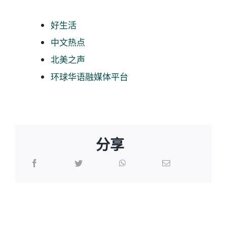
好生活
博客
中文热点
北美之声
温馨提示
环球华语融媒体平台
联系我们
语言Languages
分享
联络电话：(437) 990-0999
协成律师
协成律师
事务所三
事务所支
十年大庆