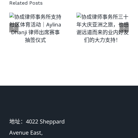
Related Posts
持社区体
亚洲之
育活动｜
旅，也感
Aylina
谢远道而
Dhanji 律
来的业内
师出席赛
好友们的
事抽签仪
大力支
式
持！
地址：4022 Sheppard
Avenue East,