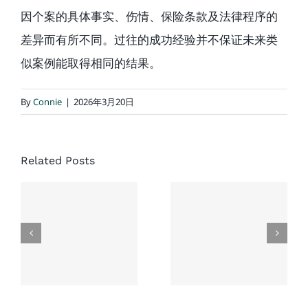
因个案的具体事实、伤情、保险条款及法律程序的
差异而有所不同。过往的成功经验并不保证未来类
似案例能取得相同的结果。
By
Connie
|
2026年3月20日
经典结案
案例：同
协成律师
Related Posts
一场车
楼：一次
祸，家人
没有草率
先后结
接受的和
案，老人
解，换来
家最终获
了老人未
赔超过
来生活的