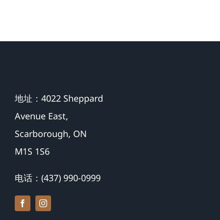
$500,000 加
保障
币
地址：4022 Sheppard
Avenue East,
Scarborough, ON
M1S 1S6
电话：(437) 990-0999