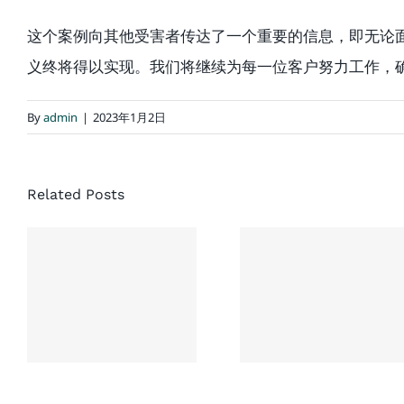
这个案例向其他受害者传达了一个重要的信息，即无论
义终将得以实现。我们将继续为每一位客户努力工作，
By
admin
|
2023年1月2日
经典结案案
协成律师
Related Posts
例：同一场
楼：一次没
车祸，家人
有草率接受
先后结案，
的和解，换
老人家最终
来了老人未
获赔超过
来生活的保
$500,000 加
障