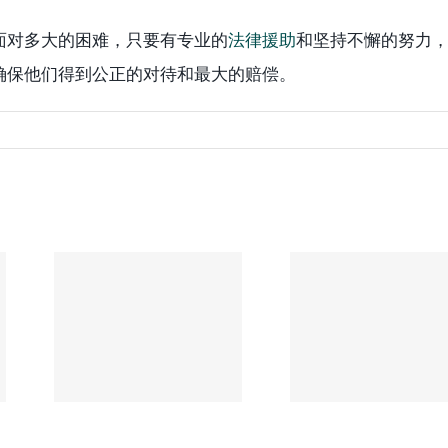
面对多大的困难，只要有专业的
法律援助
和坚持不懈的努力
确保他们得到公正的对待和最大的赔偿。
旅游探亲遇
车祸陷十几
协成律师
万医疗债，
楼：严重
协成律师楼
理创伤索
良心收费护
和解案例
航