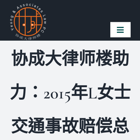
Skip
to
content
Toggl
Naviga
协成大律师楼助
首页
法律团队
力：2015年L女士
案件简介
客户赞誉
交通事故赔偿总
常见问题