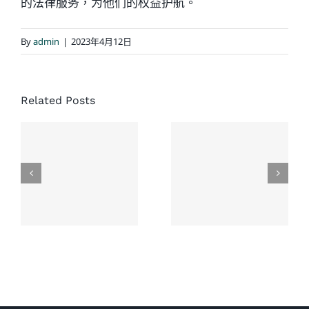
的法律服务，为他们的权益护航。
By
admin
|
2023年4月12日
经典结案
案例：同
协成律师
Related Posts
一场车
楼：一次
祸，家人
没有草率
先后结
接受的和
案，老人
解，换来
家最终获
了老人未
赔超过
来生活的
$500,000 加
保障
币