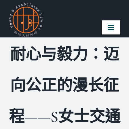
Skip
to
content
Toggl
Naviga
耐心与毅力：迈
首页
法律团队
向公正的漫长征
案件简介
客户赞誉
程——S女士交通
常见问题