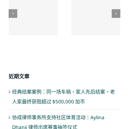
先后结
接受的和
案，老人
解，换来
家最终获
了老人未
赔超过
来生活的
$500,000 加
保障
币
近期文章
经典结案案例：同一场车祸，家人先后结案，老
人家最终获赔超过 $500,000 加币
协成律师事务所支持社区体育活动｜Aylina
Dhanji 律师出席赛事抽签仪式