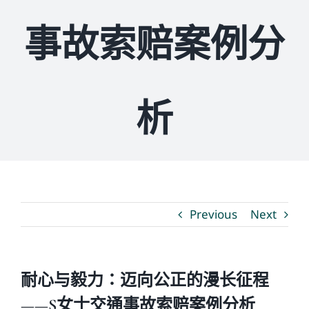
事故索赔案例分
媒体新闻
博客
析
温馨提示
联系我们
Previous
Next
语言Languages
联络电话：(437) 990-0999
耐心与毅力：迈向公正的漫长征程
——S女士交通事故索赔案例分析