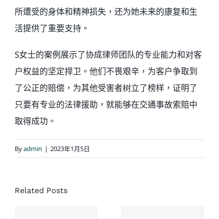
所遭受的身体和精神损失，还为她未来的康复和生
活提供了重要支持。
S女士的案例展示了协成律师团队的专业能力和对客
户权益的坚定捍卫。他们不畏艰辛，为客户争取到
了公正的赔偿，为其他受害者树立了榜样，证明了
只要有专业的法律援助，就能够在交通事故索赔中
取得成功。
By
admin
|
2023年1月5日
经典结案
案例：同
协成律师
Related Posts
一场车
楼：一次
祸，家人
没有草率