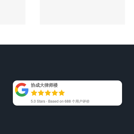
身伤
律师推荐-协成大律
年
师楼
协成大律师楼
5.0
Stars - Based on
688
个用户评价