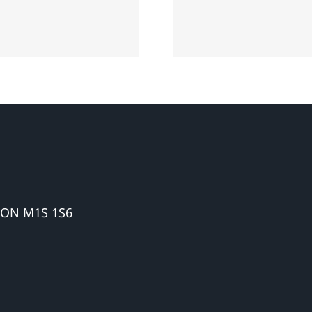
注交通车祸人
偿案件提供专业
害索赔28
服务
 ON M1S 1S6