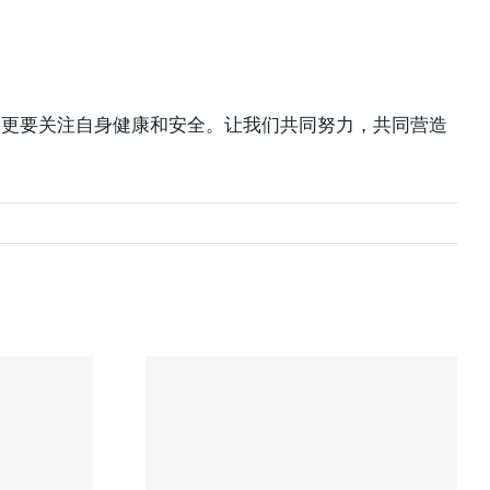
，更要关注自身健康和安全。让我们共同努力，共同营造
所专
多伦多专业的车祸
身伤
律师推荐-协成大律
年
师楼