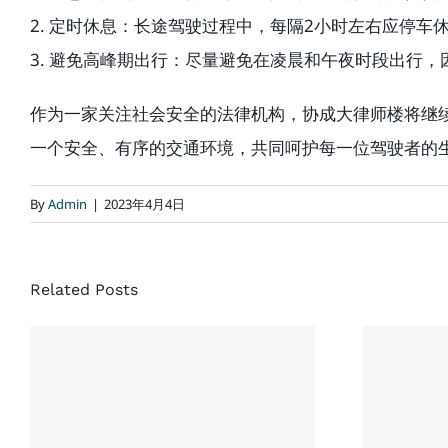
2. 定时休息：长途驾驶过程中，每隔2小时左右应停车
3. 避免高峰期出行：尽量避免在凌晨和午夜时段出行
作为一家关注社会安全的法律机构，协成大律师楼将继
一个安全、有序的交通环境，共同呵护每一位驾驶者的
By
Admin
|
2023年4月4日
Related Posts
协
处理加拿大车祸对
处
方全责案件建议
赔