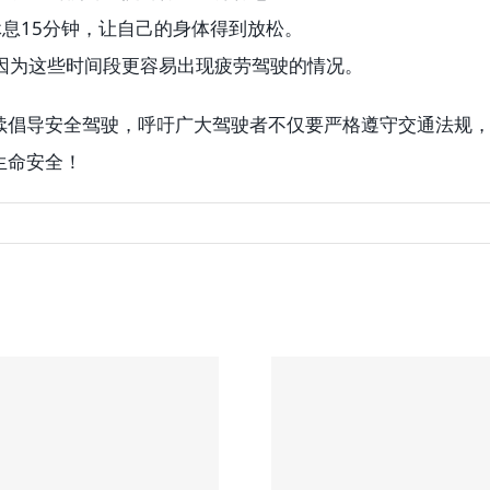
休息15分钟，让自己的身体得到放松。
，因为这些时间段更容易出现疲劳驾驶的情况。
续倡导安全驾驶，呼吁广大驾驶者不仅要严格遵守交通法规
生命安全！
成大律师楼对于
协成律师事务
理交通意外死亡
注交通车祸人
偿案件提供专业
害索赔28