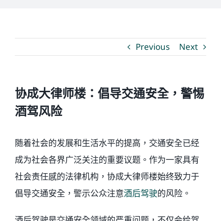
媒体新闻
Previous
Next
博客
温馨提示
协成大律师楼：倡导交通安全，警惕
酒驾风险
联系我们
随着社会的发展和生活水平的提高，交通安全已经
语言Languages
成为社会各界广泛关注的重要议题。作为一家具有
社会责任感的法律机构，协成大律师楼始终致力于
联络电话：(437) 990-0999
倡导交通安全，警示公众注意
酒后驾驶
的风险。
酒后驾驶是交通安全领域的严重问题，不仅会给驾