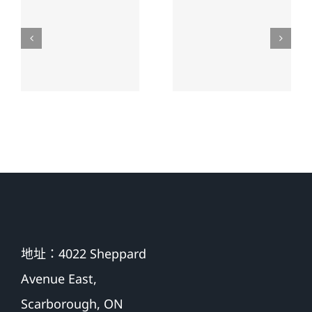
处理加拿
处理交通
大车祸对
意外死亡
方全责案
赔偿案件
件建议
提供专业
服务
地址：4022 Sheppard
Avenue East,
Scarborough, ON