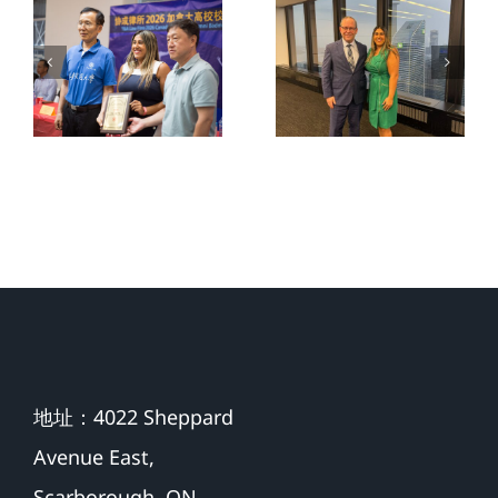
育活动｜
& Law
Aylina
event上同
Dhanji 律
安省总检
师出席赛
察长 the
事抽签仪
Attorney
式
General of
Ontario 合
影留念。
地址：4022 Sheppard
Avenue East,
Scarborough, ON