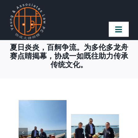
Skip
to
content
Toggl
Naviga
夏日炎炎，百舸争流。为多伦多龙舟
首页
赛点睛揭幕，协成一如既往助力传承
传统文化。
法律团队
案件简介
客户赞誉
常见问题