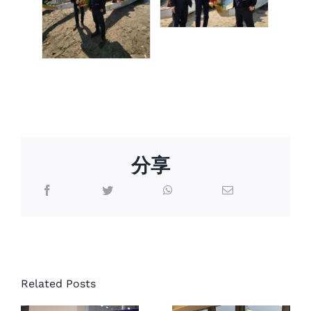
媒体新闻
博客
温馨提示
分享
联系我们
协成律师
事务所的
语言Languages
协成律师
律师Aylina
联络电话：(437) 990-0999
事务所支
Dhanji主持
Related Posts
持社区体
的AI, Tech