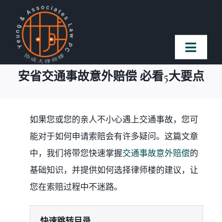
Skip
to
content
Toggl
Naviga
安省交通事故意外赔偿 必看5大要点
首页
法律团队
如果您或您的亲人不小心遇上交通事故，您可
能对于如何申请索赔会有许多疑问。这篇文章
案件简介
中，我们将带您快速掌握
交通事故意外赔偿
的
基础知识，并提供如何选择律师楼的建议，让
客户赞誉
您在索赔过程中不迷路。
常见问题
快速跳转目录