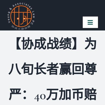
Skip
to
content
Toggl
Naviga
【协成战绩】为
首页
法律团队
八旬长者赢回尊
案件简介
客户赞誉
严：40万加币赔
常见问题