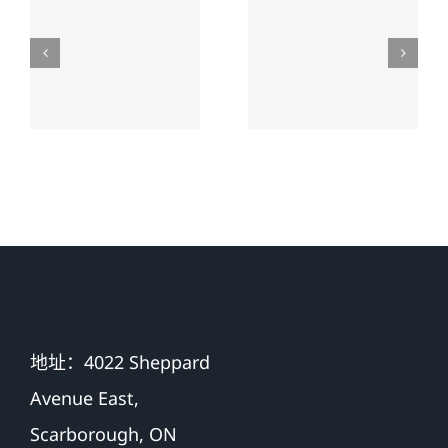
祸，家人
没有草率
先后结
接受的和
案，老人
解，换来
家最终获
了老人未
赔超过
来生活的
$500,000 加
保障
币
地址：4022 Sheppard
Avenue East,
Scarborough, ON