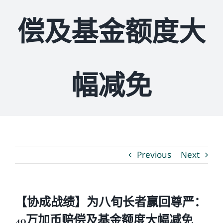
偿及基金额度大
媒体新闻
博客
幅减免
温馨提示
联系我们
Previous
Next
语言Languages
联络电话：(437) 990-0999
【协成战绩】为八旬长者赢回尊严：
40万加币赔偿及基金额度大幅减免