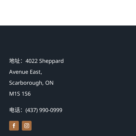
$500,000 加
保障
币
地址：4022 Sheppard
Avenue East,
Scarborough, ON
M1S 1S6
电话：(437) 990-0999