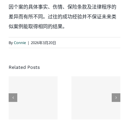
因个案的具体事实、伤情、保险条款及法律程序的
差异而有所不同。过往的成功经验并不保证未来类
似案例能取得相同的结果。
By
Connie
|
2026年3月20日
经典结案
案例：同
协成律师
Related Posts
一场车
楼：一次
祸，家人
没有草率
先后结
接受的和
案，老人
解，换来
家最终获
了老人未
赔超过
来生活的