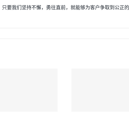
，只要我们坚持不懈，勇往直前，就能够为客户争取到公正
成律师楼：一次
旅游探亲遇车
有草率接受的和
十几万医疗债
，换来了老人未
成律师楼良心
来生活的保障
护航