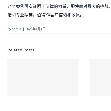
这个案例再次证明了法律的力量，即使面对最大的挑战
诺和专业精神，值得XX客户信赖和敬佩。
By
admin
|
2023年1月1日
Related Posts
经典结案案例：同
协
一场车祸，家人先
没
后结案，老人家最
解
终获赔超过
$500,000 加币