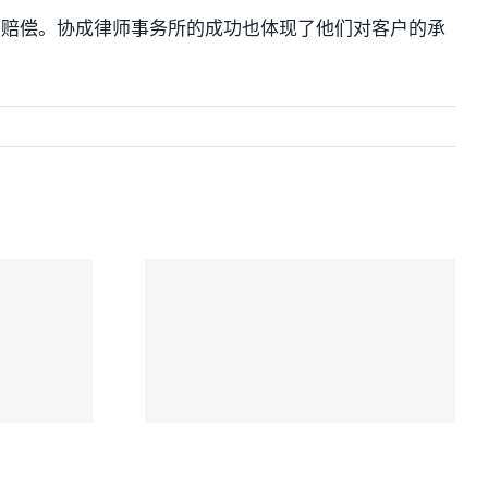
的赔偿。协成律师事务所的成功也体现了他们对客户的承
祸陷
协成律师楼：严重
，协
心理创伤索赔和解
收费
案例