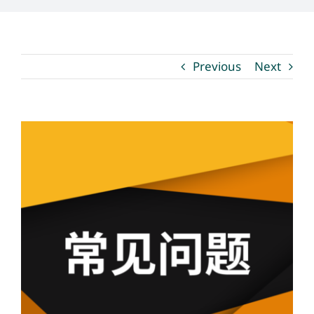
媒體新聞
Previous
Next
博客
溫馨提示
View
Larger
聯繫我們
Image
語言Languages
聯絡電話：(437) 990-0999