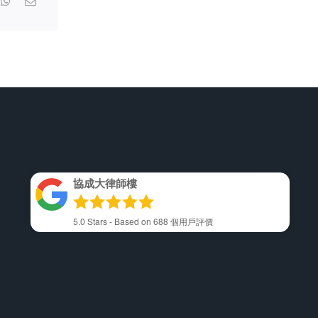
留
念。
協成大律師樓
5.0
Stars - Based on
688
個用戶評價