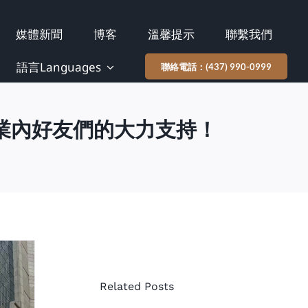
媒體新聞
博客
溫馨提示
聯繫我們
協成
律師
語言Languages
聯絡電話：(437) 990-0999
事務
所的
業內好友們的大力支持！
律師
協成
Aylina
律師
Dhanji
事務
主持
所支
的AI,
持社
Tech
區體
Related Posts
& Law