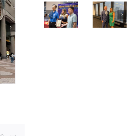
育活
event
動｜
上同
Aylina
安省
Dhanji
總檢
律師
察長
出席
the
賽事
Attorney
抽籤
General
儀式
of
Ontario
合影