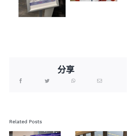
媒体新闻
博客
温馨提示
分享
联系我们
协成律师
事务所的
语言Languages
协成律师
律师Aylina
事务所支
Dhanji主持
联络电话：(437) 990-0999
Related Posts
持社区体
的AI, Tech