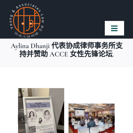
Skip
to
content
Toggl
Naviga
Aylina Dhanji 代表协成律师事务所支
首页
持并赞助 ACCE 女性先锋论坛.
法律团队
案件简介
客户赞誉
常见问题