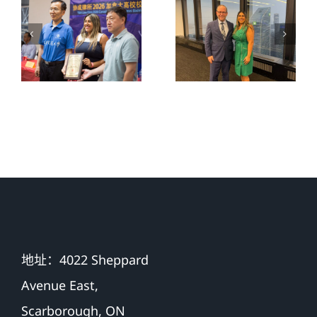
育活动｜
& Law
Aylina
event上同
Dhanji 律
安省总检
师出席赛
察长 the
事抽签仪
Attorney
式
General of
Ontario 合
影留念。
地址：4022 Sheppard
Avenue East,
Scarborough, ON