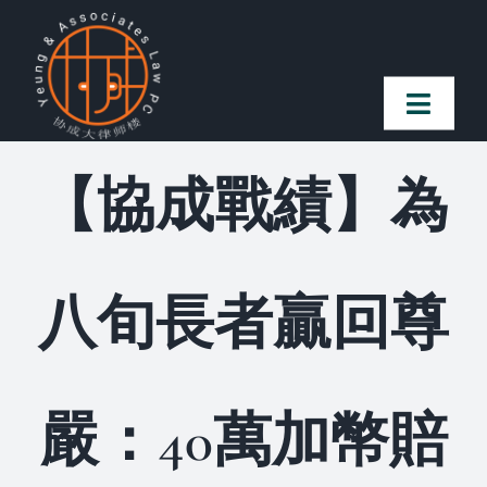
Skip
to
content
Toggl
Naviga
【協成戰績】為
首頁
法律團隊
八旬長者贏回尊
案件簡介
客戶讚譽
嚴：40萬加幣賠
常見問題