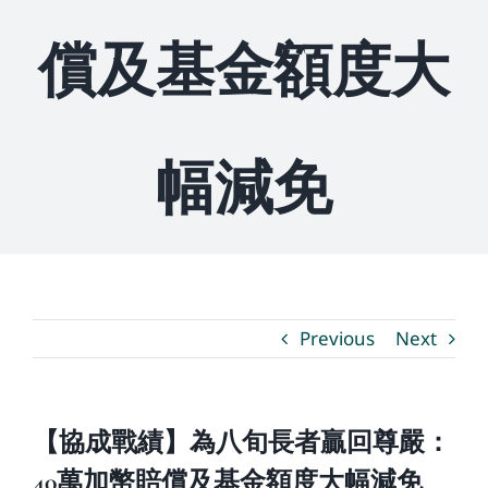
償及基金額度大
媒體新聞
博客
幅減免
溫馨提示
聯繫我們
Previous
Next
語言Languages
聯絡電話：(437) 990-0999
【協成戰績】為八旬長者贏回尊嚴：
40萬加幣賠償及基金額度大幅減免