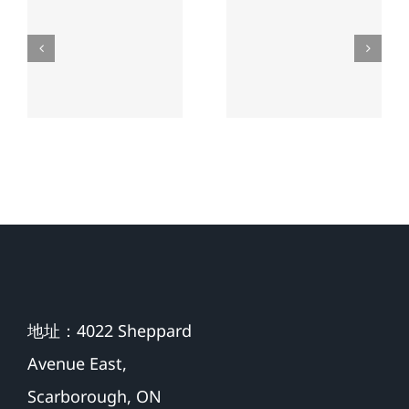
禍，家人
沒有草率
先後結
接受的和
案，老人
解，換來
家最終獲
了老人未
賠超過
來生活的
$500,000 加
保障
幣
地址：4022 Sheppard
Avenue East,
Scarborough, ON