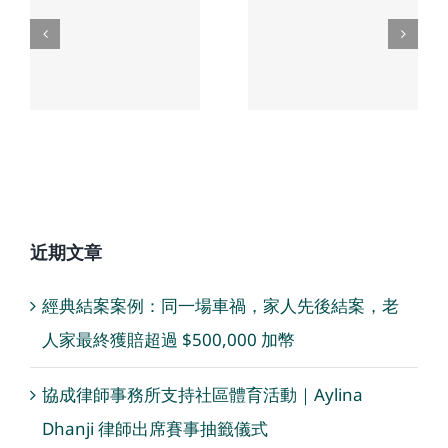
處理交通
大車禍對
意外死亡
方全責案
賠償案件
件建議
提供專業
服務
近期文章
經典結案案例：同一場車禍，家人先後結案，老
人家最終獲賠超過 $500,000 加幣
協成律師事務所支持社區體育活動｜Aylina
Dhanji 律師出席賽事抽籤儀式