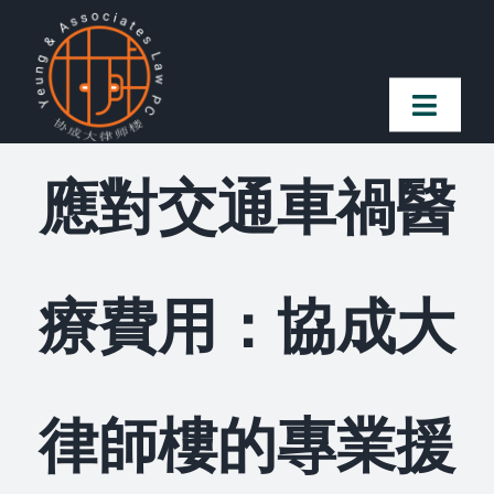
Skip
to
content
Toggl
Naviga
應對交通車禍醫
首頁
法律團隊
療費用：協成大
案件簡介
客戶讚譽
律師樓的專業援
常見問題