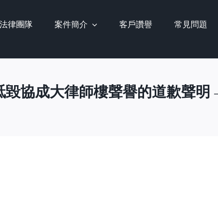
法律團隊
案件簡介
客戶讚譽
常見問題
詆毀協成大律師樓聲譽的道歉聲明 