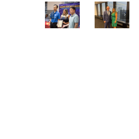
育活
event
動｜
上同
Aylina
安省
Dhanji
總檢
律師
察長
出席
the
賽事
Attorney
抽籤
General
儀式
of
Ontario
合影