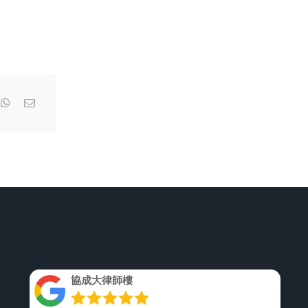
留
念。
協成大律師樓