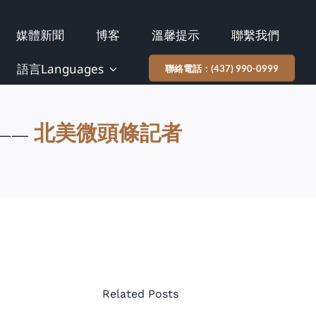
媒體新聞
博客
溫馨提示
聯繫我們
協成
律師
語言Languages
聯絡電話：(437) 990-0999
事務
所的
——
北美微頭條記者
律師
協成
Aylina
律師
Dhanji
事務
主持
所支
的AI,
持社
Tech
區體
Related Posts
& Law