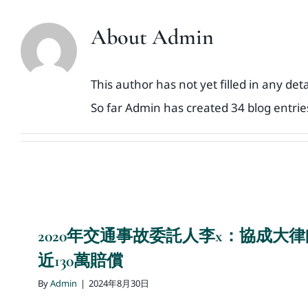
About
Admin
This author has not yet filled in any deta
So far Admin has created 34 blog entrie
2020年交通事故委託人李x：協成大
近130萬賠償
By
Admin
|
2024年8月30日