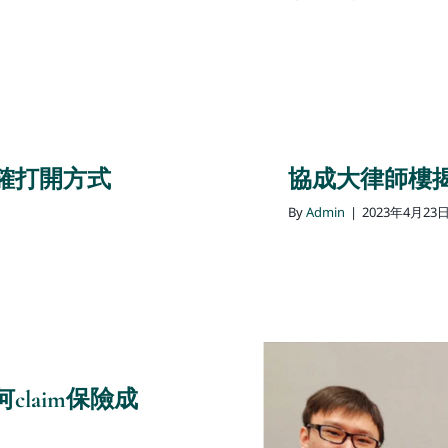
確打開方式
協成大律師樓
By
Admin
|
2023年4月23
laim保險成