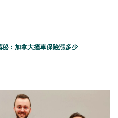
揭秘：加拿大撞車保險漲多少
日