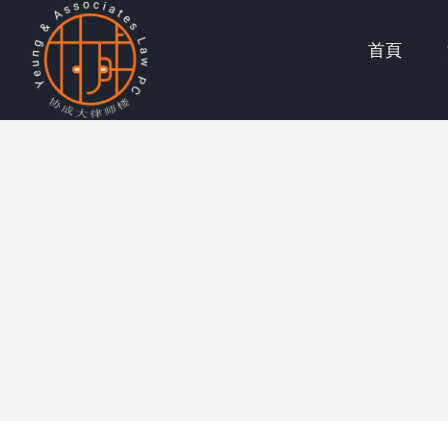
Skip
首頁
to
content