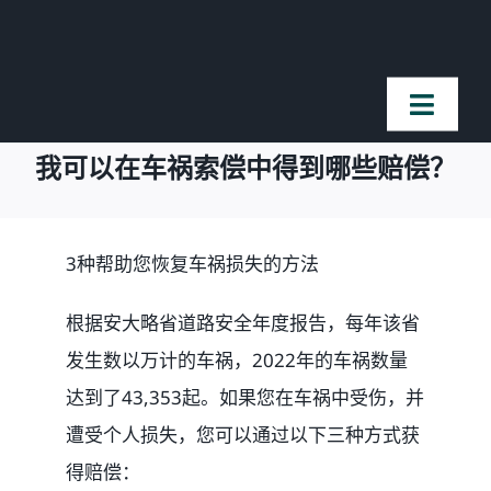
Skip
to
content
Toggl
Naviga
我可以在车祸索偿中得到哪些赔偿？
首页
法律团队
3种帮助您恢复车祸损失的方法
根据安大略省道路安全年度报告，每年该省
案件简介
发生数以万计的车祸，2022年的车祸数量
达到了43,353起。如果您在车祸中受伤，并
客户赞誉
遭受个人损失，您可以通过以下三种方式获
得赔偿：
常见问题