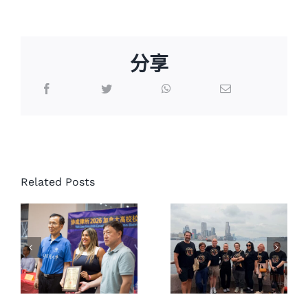
分享
协成律师
协成律师
事务所三
事务所支
十年大庆
Related Posts
持社区体
亚洲之
育活动｜
旅，也感
Aylina
谢远道而
Dhanji 律
来的业内
师出席赛