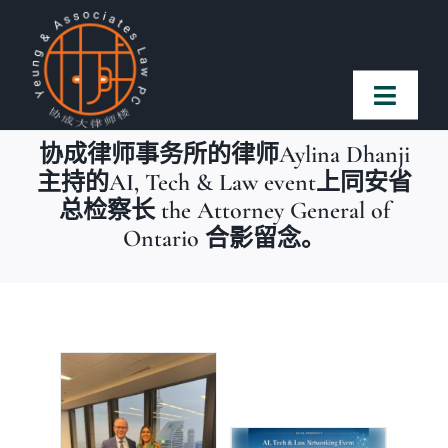
Skip
to
content
Toggl
Naviga
协成律师事务所的律师Aylina Dhanji
首页
主持的AI, Tech & Law event上同安省
总检察长 the Attorney General of
Ontario 合影留念。
法律团队
案件简介
客户赞誉
常见问题