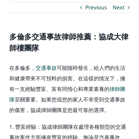
Previous
Next
博客
多倫多交通事故律師推薦：協成大律
溫馨提示
師樓團隊
聯繫我們
在多倫多，
交通事故
可能隨時發生，給人們的生活
和健康帶來不可預料的損害。在這樣的情況下，擁
語言Languages
有一支經驗豐富、富有同情心和專業素養的
律師團
隊
至關重要。如果您或您的家人不幸受到交通事故
聯絡電話：(437) 990-0999
的傷害，協成律師團隊是您最可靠的選擇。
1. 豐富經驗：協成律師團隊在處理各種類型的交通
事故案件方面擁有豐富的經驗。無論是汽車事故、