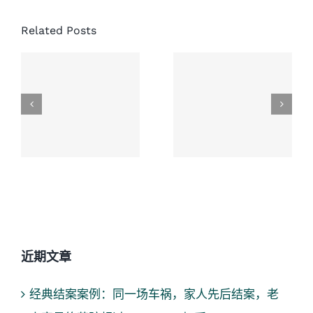
协成大律
Related Posts
师楼对于
处理加拿
处理交通
大车祸对
意外死亡
方全责案
赔偿案件
件建议
提供专业
服务
近期文章
经典结案案例：同一场车祸，家人先后结案，老