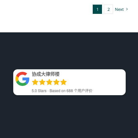
1
2
Next
协成大律师楼
5.0
Stars - Based on
688
个用户评价