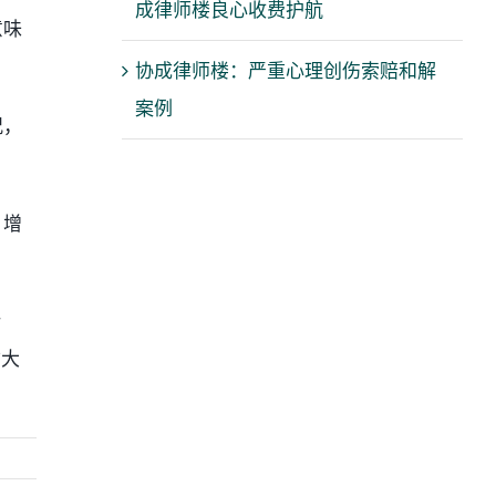
成律师楼良心收费护航
意味
协成律师楼：严重心理创伤索赔和解
案例
况，
，增
计
拿大