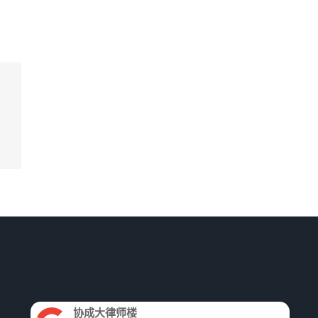
业
师
大
协成大律师楼