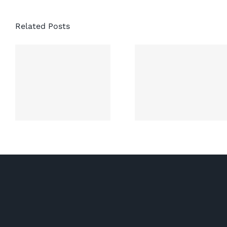
Related Posts
协成大律师
楼对于处理
处理加拿大
交通意外死
车祸对方全
亡赔偿案件
责案件建议
提供专业服
务