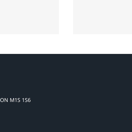
成律师事务所专
多伦多专业的
交通车祸人身伤
律师推荐-协
害索赔28年
师楼
 ON M1S 1S6