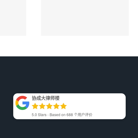
车祸
协成大律师楼车祸
成大律
律师费用解析不成
功不收费
协成大律师楼
5.0
Stars - Based on
688
个用户评价