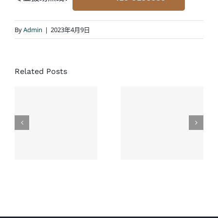
By
Admin
|
2023年4月9日
协成大律
Related Posts
师楼对于
处理加拿
处理交通
大车祸对
意外死亡
方全责案
赔偿案件
件建议
提供专业
服务